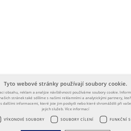
Tyto webové stránky používají soubory cookie.
zaci obsahu, reklam a analýze návštěvnosti používáme soubory cookie. Infor
našich stránek také sdílíme s našimi reklamními a analytickými partnery, kte
s dalšími informacemi, které jste jim poskytli nebo které shromáždili při vaš
jejich služeb.
Více informací
VÝKONOVÉ SOUBORY
SOUBORY CÍLENÍ
FUNKČNÍ 