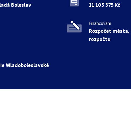
ladá Boleslav
11 105 375 Kč
Financování
Rozpočet města, 
rozpočtu
ie Mladoboleslavské