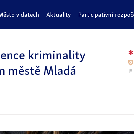
Město v datech
Aktuality
Participativní rozpoč
vence kriminality
ím městě Mladá