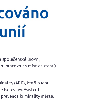
a společenské úrovni,
ní pracovních míst asistentů
inality (APK), kteří budou
 Boleslavi. Asistenti
 prevence kriminality města.