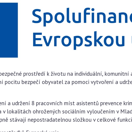
ezpečné prostředí k životu na individuální, komunitní 
í pocitu bezpečí obyvatel za pomoci vytvoření a udrže
ní a udržení 8 pracovních míst asistentů prevence krim
a v lokalitách ohrožených sociálním vyloučením v Mladé
upně stávají nepostradatelnou složkou v celkové funkci