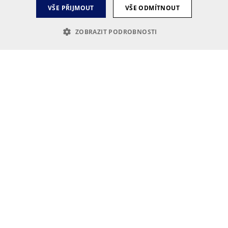
VŠE PŘIJMOUT
VŠE ODMÍTNOUT
ZOBRAZIT PODROBNOSTI
é soubory
Výkonové soubory
Soubory cílení
Funkční soubory
Neza
h stránek, jako je přihlášení uživatele a správa účtu. Webové stránky nelze bez nez
is
to soubor cookie slouží k ukládání souhlasu uživatele a volby soukromí pro jejich in
nými zásadami ochrany osobních údajů a nastavením, které zajistí, že jejich preferen
kie generovaný aplikacemi založenými na jazyce PHP. Toto je univerzální identifikáto
jedná o náhodně vygenerované číslo, jeho použití může být specifické pro daný web, a
i stránkami.
Poskytovatel
/
Doména
pis
.youtube.com