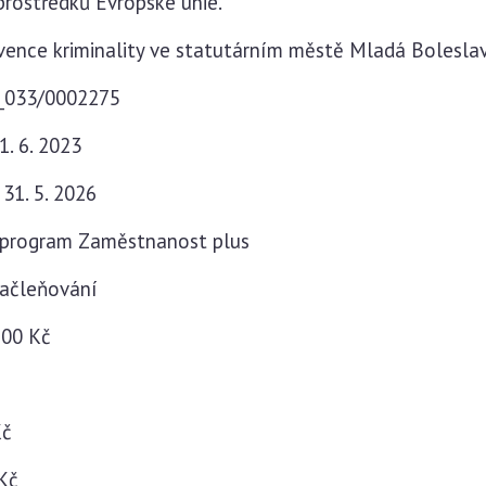
prostředků Evropské unie.
evence kriminality ve statutárním městě Mladá Bolesla
2_033/0002275
1. 6. 2023
:
31. 5. 2026
program Zaměstnanost plus
 začleňování
,00 Kč
č
Kč
Kč