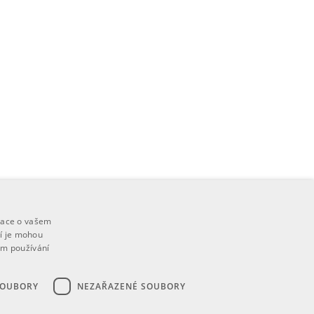
mace o vašem
ří je mohou
em používání
SOUBORY
NEZAŘAZENÉ SOUBORY