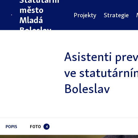
město
Projekty
Strategie
Mladá
Boleslav
Asistenti pre
ve statutárn
Boleslav
POPIS
FOTO
4