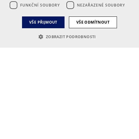
FUNKČNÍ SOUBORY
NEZAŘAZENÉ SOUBORY
VŠE PŘIJMOUT
VŠE ODMÍTNOUT
ZOBRAZIT PODROBNOSTI
Nezbytně nutné soubory
Výkonové soubory
Soubory cílení
Funkční soubory
Nezařazené soubory
Nezbytně nutné soubory cookie umožňují základní funkce webových
stránek, jako je přihlášení uživatele a správa účtu. Webové stránky nelze
bez nezbytně nutných souborů cookie správně používat.
Poskytovatel
Název
Vyprší
Popis
/
Doména
VISITOR_PRIVACY_METADATA
5
Tento soubor
YouTube
měsíců
cookie slouží
.youtube.com
4
k ukládání
týdny
souhlasu
uživatele a
volby