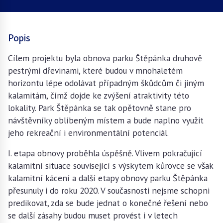
Popis
Cílem projektu byla obnova parku Štěpánka druhově
pestrými dřevinami, které budou v mnohaletém
horizontu lépe odolávat případným škůdcům či jiným
kalamitám, čímž dojde ke zvýšení atraktivity této
lokality. Park Štěpánka se tak opětovně stane pro
návštěvníky oblíbeným místem a bude naplno využit
jeho rekreační i environmentální potenciál.
I. etapa obnovy proběhla úspěšně. Vlivem pokračující
kalamitní situace související s výskytem kůrovce se však
kalamitní kácení a další etapy obnovy parku Štěpánka
přesunuly i do roku 2020. V současnosti nejsme schopni
predikovat, zda se bude jednat o konečné řešení nebo
se další zásahy budou muset provést i v letech